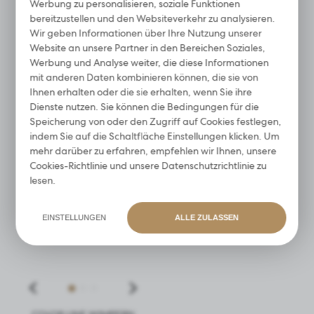
unseren Partnerunternehmen und anderen Dienstleistern
Werbung zu personalisieren, soziale Funktionen
erscheinen. Diese Unternehmen fungieren als Vermittler, die
bereitzustellen und den Websiteverkehr zu analysieren.
unsere Inhalte in Form von Nachrichten, Angeboten und
Wir geben Informationen über Ihre Nutzung unserer
COLOR LINE WIMPERN
COLOR LINE WIMPERN
Mitteilungen in sozialen Medien präsentieren.
Website an unsere Partner in den Bereichen Soziales,
VIOLET
OCEAN BLUE
Werbung und Analyse weiter, die diese Informationen
vom 15,99 €
vom 15,99 €
mit anderen Daten kombinieren können, die sie von
Ihnen erhalten oder die sie erhalten, wenn Sie ihre
Dienste nutzen. Sie können die Bedingungen für die
MEHR
MEHR
Speicherung von oder den Zugriff auf Cookies festlegen,
indem Sie auf die Schaltfläche Einstellungen klicken. Um
mehr darüber zu erfahren, empfehlen wir Ihnen, unsere
Cookies-Richtlinie
und unsere
Datenschutzrichtlinie
zu
lesen.
EINSTELLUNGEN
ALLE ZULASSEN