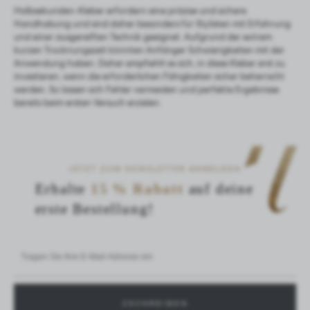
Halbsekunden-Kleber erfordern eine präzise und sichere
Handhabung und sind daher besonders für Stylisten mit Erfahrung
und einer ausgereiften Technik geeignet. Aufgrund der extrem
kurzen Trocknungszeit könnten Anfänger Schwierigkeiten mit der
Anwendung haben. Daher empfiehlt es sich, in diese Kleber erst zu
investieren, wenn die erforderlichen Fähigkeiten sicher beherrscht
werden. So lassen sich Fehler vermeiden und perfekte Ergebnisse
bereits beim ersten Versuch erzielen.
JETZT ZUM NEWSLETTER ANMELDEN
Erhalte
15 % Rabatt
auf deine
erste Bestellung!