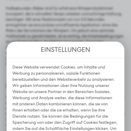
Werbeinhalte können auf den Websites von Dritten oder
unseren Partnerunternehmen und anderen Dienstleistern
Halbsekunden-Kleber sind für erfahrene Wimpernstylistinnen
erscheinen. Diese Unternehmen fungieren als Vermittler, die
konzipiert, die in schnellem Tempo arbeiten und sofortige Haftung
unsere Inhalte in Form von Nachrichten, Angeboten und
benötigen. Mit einer Reaktionszeit von nur 0,5 Sekunden
Mitteilungen in sozialen Medien präsentieren.
ermöglichen sie eine präzise und effiziente Applikation ohne das
Risiko des Verrutschens der Wimpern. Um jedoch eine optimale
Haltbarkeit zu gewährleisten, ist es wichtig, die Arbeitsbedingungen
an die Eigenschaften des Klebers anzupassen. Eine hohe
Luftfeuchtigkeit kann den Trocknungsprozess beschleunigen und
EINSTELLUNGEN
die präzise Applikation erschweren. Daher wird empfohlen, die
Luftfeuchtigkeit im Raum zu überwachen und sie gemäß den
Herstellerangaben anzupassen.
Diese Website verwendet Cookies, um Inhalte und
Werbung zu personalisieren, soziale Funktionen
bereitzustellen und den Websiteverkehr zu analysieren.
Ideal für Volumentechniken
Wir geben Informationen über Ihre Nutzung unserer
Website an unsere Partner in den Bereichen Soziales,
Diese Kleber eignen sich besonders für Volumentechniken, bei denen
Werbung und Analyse weiter, die diese Informationen
eine schnelle Aushärtung und Stabilität der Applikation
mit anderen Daten kombinieren können, die sie von
entscheidend sind. Ihre fortschrittliche Formel gewährleistet eine
Ihnen erhalten oder die sie erhalten, wenn Sie ihre
fehlerfreie Verbindung von Wimpernfächern, was bei Methoden wie
Dienste nutzen. Sie können die Bedingungen für die
Light Volume und Mega Volume besonders wichtig ist. Die schnelle
Speicherung von oder den Zugriff auf Cookies festlegen,
Haftung verhindert das Verrutschen der Wimpern, sodass auch
indem Sie auf die Schaltfläche Einstellungen klicken. Um
anspruchsvolle Applikationen präzise umgesetzt werden können.