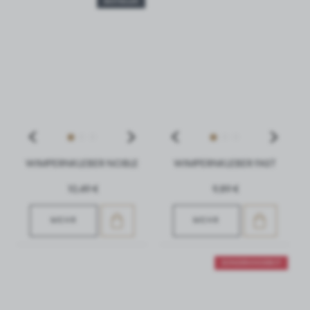
BESTSELLER
Funktionieren der Website verwendet und ermöglichen es
Ihnen, die von uns angebotenen Dienste bequem zu
nutzen.
Cookies reagieren auf Ihre Aktionen, um unter anderem
Ihre Datenschutzeinstellungen anzupassen, sich
anzumelden oder Formulare auszufüllen. Cookies
ermöglichen das reibungslose Funktionieren der von Ihnen
genutzten Website.
Funktional und personalisiert
WIMPERNKLEBER NOBLE
WIMPERNKLEBER FAST
Diese Art von Cookies ermöglicht es der Website, sich an die
von Ihnen vorgenommenen Einstellungen zu erinnern und
10,49 €
9,89 €
bestimmte Funktionalitäten oder die dargestellten Inhalte
zu personalisieren.
MEHR
MEHR
Dank dieser Cookies können wir Ihnen einen größeren
Komfort bei der Nutzung der Funktionen unserer Website
bieten, indem wir sie an Ihre individuellen Präferenzen
anpassen. Die Zustimmung zu Funktions- und
SONDERANGEBOT
Personalisierungs-Cookies garantiert die Verfügbarkeit von
mehr Funktionen auf der Website.