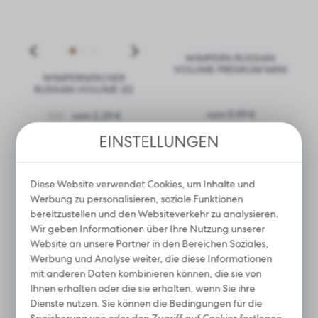
Analytische Cookies helfen uns bei der Entwicklung und
Anpassung an Ihre Bedürfnisse.
Analytische Cookies ermöglichen es uns, Informationen
WIMPERN RUSSIAN
über die Nutzung der Website sowie darüber zu erhalten,
VOLUME PREMIUM MINI
wo und wie oft unsere Websites besucht werden. Anhand
WIMPERNFÄCHER
dieser Daten können wir unsere Websites im Hinblick auf
RUSSIAN VOLUME 2D
ihre Beliebtheit bei den Nutzern bewerten. Die
vom 5,99 €
gesammelten Informationen werden in anonymisierter
9,19
vom 2,29 €
Form verarbeitet. Ihre Zustimmung zu analytischen Cookies
ERSPART 75%
EINSTELLUNGEN
garantiert die Verfügbarkeit aller Funktionalitäten.
MEHR
MEHR
Diese Website verwendet Cookies, um Inhalte und
Werbung
Werbung zu personalisieren, soziale Funktionen
BESTSELLER
bereitzustellen und den Websiteverkehr zu analysieren.
Werbe-Cookies ermöglichen es uns, Ihnen die
SONDERANGEBOT
interessantesten Informationen und Neuigkeiten auf den
Wir geben Informationen über Ihre Nutzung unserer
Websites unserer Partner zu präsentieren.
Website an unsere Partner in den Bereichen Soziales,
Werbe-Cookies werden verwendet, um Ihnen unsere
Werbung und Analyse weiter, die diese Informationen
Mitteilungen auf der Grundlage einer Analyse Ihres
mit anderen Daten kombinieren können, die sie von
Geschmacks und Ihrer Surfgewohnheiten zu präsentieren.
Ihnen erhalten oder die sie erhalten, wenn Sie ihre
Werbeinhalte können auf den Websites von Dritten oder
Dienste nutzen. Sie können die Bedingungen für die
unseren Partnerunternehmen und anderen Dienstleistern
Speicherung von oder den Zugriff auf Cookies festlegen,