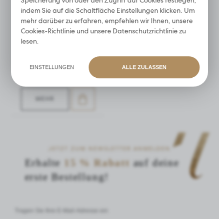
erscheinen. Diese Unternehmen fungieren als Vermittler, die
indem Sie auf die Schaltfläche Einstellungen klicken. Um
unsere Inhalte in Form von Nachrichten, Angeboten und
mehr darüber zu erfahren, empfehlen wir Ihnen, unsere
Mitteilungen in sozialen Medien präsentieren.
Cookies-Richtlinie
und unsere
Datenschutzrichtlinie
zu
RUSSIAN VOLUME
lesen.
WIMPER
9,19
vom 2,29 €
EINSTELLUNGEN
ALLE ZULASSEN
ERSPART 75%
MEHR
JETZT ZUM NEWSLETTER ANMELDEN
Erhalte
15 % Rabatt
auf deine
erste Bestellung!