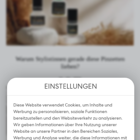
Warum Stylistinnen gerade diese Pinzetten
lieben?
10 - 02 - 2026
EINSTELLUNGEN
Diese Website verwendet Cookies, um Inhalte und
Werbung zu personalisieren, soziale Funktionen
bereitzustellen und den Websiteverkehr zu analysieren.
Wir geben Informationen über Ihre Nutzung unserer
Website an unsere Partner in den Bereichen Soziales,
Werbung und Analyse weiter, die diese Informationen mit