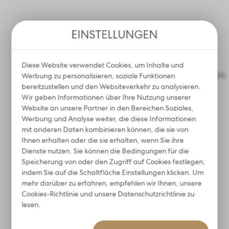
EINSTELLUNGEN
Diese Website verwendet Cookies, um Inhalte und
SQUIRREL EFFECT LIGHT
AUGENBRAUENLAMINIERUNG
Werbung zu personalisieren, soziale Funktionen
VOLUME
MIT PUDERHENNA
bereitzustellen und den Websiteverkehr zu analysieren.
Wir geben Informationen über Ihre Nutzung unserer
Website an unsere Partner in den Bereichen Soziales,
MEHR
MEHR
Werbung und Analyse weiter, die diese Informationen
mit anderen Daten kombinieren können, die sie von
Ihnen erhalten oder die sie erhalten, wenn Sie ihre
Dienste nutzen. Sie können die Bedingungen für die
Speicherung von oder den Zugriff auf Cookies festlegen,
indem Sie auf die Schaltfläche Einstellungen klicken. Um
mehr darüber zu erfahren, empfehlen wir Ihnen, unsere
Cookies-Richtlinie
und unsere
Datenschutzrichtlinie
zu
lesen.