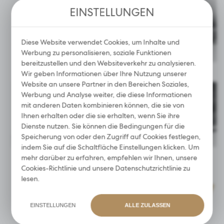
Analytische Cookies helfen uns bei der Entwicklung und
EINSTELLUNGEN
Anpassung an Ihre Bedürfnisse.
Analytische Cookies ermöglichen es uns, Informationen
über die Nutzung der Website sowie darüber zu erhalten,
Diese Website verwendet Cookies, um Inhalte und
wo und wie oft unsere Websites besucht werden. Anhand
Werbung zu personalisieren, soziale Funktionen
dieser Daten können wir unsere Websites im Hinblick auf
ihre Beliebtheit bei den Nutzern bewerten. Die
bereitzustellen und den Websiteverkehr zu analysieren.
PFLEGESET
WAVE LASHES
HENNA-PUDER
gesammelten Informationen werden in anonymisierter
Wir geben Informationen über Ihre Nutzung unserer
Form verarbeitet. Ihre Zustimmung zu analytischen Cookies
Website an unsere Partner in den Bereichen Soziales,
garantiert die Verfügbarkeit aller Funktionalitäten.
Werbung und Analyse weiter, die diese Informationen
mit anderen Daten kombinieren können, die sie von
Ihnen erhalten oder die sie erhalten, wenn Sie ihre
Werbung
Dienste nutzen. Sie können die Bedingungen für die
Speicherung von oder den Zugriff auf Cookies festlegen,
Werbe-Cookies ermöglichen es uns, Ihnen die
indem Sie auf die Schaltfläche Einstellungen klicken. Um
interessantesten Informationen und Neuigkeiten auf den
BROW LAMINATION
WIMPERNKLEBER
mehr darüber zu erfahren, empfehlen wir Ihnen, unsere
Websites unserer Partner zu präsentieren.
Cookies-Richtlinie
und unsere
Datenschutzrichtlinie
zu
Werbe-Cookies werden verwendet, um Ihnen unsere
lesen.
Mitteilungen auf der Grundlage einer Analyse Ihres
Geschmacks und Ihrer Surfgewohnheiten zu präsentieren.
Werbeinhalte können auf den Websites von Dritten oder
JETZT ZUM NEWSLETTER ANMELDEN
EINSTELLUNGEN
ALLE ZULASSEN
unseren Partnerunternehmen und anderen Dienstleistern
Erhalte
15 % Rabatt
auf deine
erscheinen. Diese Unternehmen fungieren als Vermittler, die