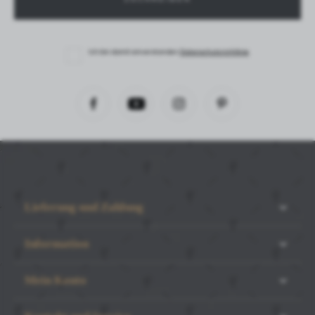
Mitteilungen in sozialen Medien präsentieren.
Ich bin damit einverstanden
Datenschutzrichtlinie
Lieferung und Zahlung
Information
Mein Konto