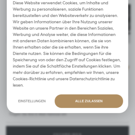
Analytische Cookies helfen uns bei der Entwicklung und
Diese Website verwendet Cookies, um Inhalte und
Anpassung an Ihre Bedürfnisse.
Werbung zu personalisieren, soziale Funktionen
Analytische Cookies ermöglichen es uns, Informationen
bereitzustellen und den Websiteverkehr zu analysieren.
über die Nutzung der Website sowie darüber zu erhalten,
Wir geben Informationen über Ihre Nutzung unserer
wo und wie oft unsere Websites besucht werden. Anhand
Website an unsere Partner in den Bereichen Soziales,
dieser Daten können wir unsere Websites im Hinblick auf
Werbung und Analyse weiter, die diese Informationen
ihre Beliebtheit bei den Nutzern bewerten. Die
mit anderen Daten kombinieren können, die sie von
gesammelten Informationen werden in anonymisierter
Form verarbeitet. Ihre Zustimmung zu analytischen Cookies
Ihnen erhalten oder die sie erhalten, wenn Sie ihre
BROW LAMINATION
WIMPERNKLEBER
garantiert die Verfügbarkeit aller Funktionalitäten.
Dienste nutzen. Sie können die Bedingungen für die
Speicherung von oder den Zugriff auf Cookies festlegen,
indem Sie auf die Schaltfläche Einstellungen klicken. Um
mehr darüber zu erfahren, empfehlen wir Ihnen, unsere
Werbung
JETZT ZUM NEWSLETTER ANMELDEN
Cookies-Richtlinie
und unsere
Datenschutzrichtlinie
zu
Werbe-Cookies ermöglichen es uns, Ihnen die
Erhalte
15 % Rabatt
auf deine
lesen.
interessantesten Informationen und Neuigkeiten auf den
erste Bestellung!
Websites unserer Partner zu präsentieren.
Werbe-Cookies werden verwendet, um Ihnen unsere
EINSTELLUNGEN
ALLE ZULASSEN
Mitteilungen auf der Grundlage einer Analyse Ihres
Geschmacks und Ihrer Surfgewohnheiten zu präsentieren.
Werbeinhalte können auf den Websites von Dritten oder
unseren Partnerunternehmen und anderen Dienstleistern
erscheinen. Diese Unternehmen fungieren als Vermittler, die
unsere Inhalte in Form von Nachrichten, Angeboten und