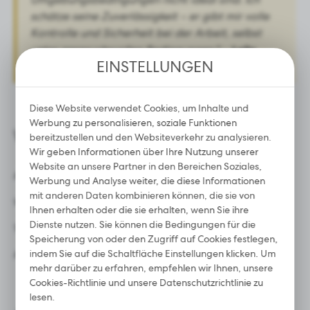
schätze seine Zuverlässigkeit – er gibt mir volle
Kontrolle und Sicherheit bei der Arbeit, selbst
unter anspruchsvollen Bedingungen."
–
Lejla
EINSTELLUNGEN
Trifunović, Noble Lashes Instruktorin
Diese Website verwendet Cookies, um Inhalte und
Werbung zu personalisieren, soziale Funktionen
Warum Absolute Fast?
bereitzustellen und den Websiteverkehr zu analysieren.
Wir geben Informationen über Ihre Nutzung unserer
Beschleunigt die Trocknung des Klebers
– für flüssigeres
Website an unsere Partner in den Bereichen Soziales,
Arbeiten und kürzere Applikationszeit.
Werbung und Analyse weiter, die diese Informationen
Reinigt und entfettet die Wimpern
– bereitet natürliche
mit anderen Daten kombinieren können, die sie von
Wimpern auf die Applikation vor und verbessert die Haltbarkeit.
Ihnen erhalten oder die sie erhalten, wenn Sie ihre
Ideal für Volumentechniken
– perfekt für Stylistinnen, die
Dienste nutzen. Sie können die Bedingungen für die
Tempo und Präzision schätzen.
Speicherung von oder den Zugriff auf Cookies festlegen,
Feiner Rosenduft
– sorgt für ein angenehmes, frisches
indem Sie auf die Schaltfläche Einstellungen klicken. Um
Arbeitsumfeld.
mehr darüber zu erfahren, empfehlen wir Ihnen, unsere
Cookies-Richtlinie
und unsere
Datenschutzrichtlinie
zu
lesen.