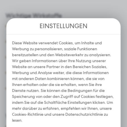
Wichtige Wirkstoffe
EINSTELLUNGEN
Hydrolysiertes Protein-Komplex
– unterstützt den
Wiederaufbau und die Stärkung der Haarstruktur.
NMF (Natural Moisturizing Factor)
– hilft, einen optimalen
Diese Website verwendet Cookies, um Inhalte und
Feuchtigkeitsgehalt zu erhalten.
Werbung zu personalisieren, soziale Funktionen
bereitzustellen und den Websiteverkehr zu analysieren.
Lipid-Komplex (Avocadoöl und weitere Öle)
– glättet und
Wir geben Informationen über Ihre Nutzung unserer
pflegt die Härchen.
Website an unsere Partner in den Bereichen Soziales,
Werbung und Analyse weiter, die diese Informationen
Vitamin E
– unterstützt den Schutz vor äußeren Einflüssen und
Haarbruch.
mit anderen Daten kombinieren können, die sie von
Ihnen erhalten oder die sie erhalten, wenn Sie ihre
Pflanzenextrakte
– fördern die Regeneration und den
Dienste nutzen. Sie können die Bedingungen für die
Zustand von Augenbrauen und Wimpern.
Speicherung von oder den Zugriff auf Cookies festlegen,
indem Sie auf die Schaltfläche Einstellungen klicken. Um
mehr darüber zu erfahren, empfehlen wir Ihnen, unsere
Cookies-Richtlinie
und unsere
Datenschutzrichtlinie
zu
Warum Protein Care 03 verwenden?
lesen.
Intensive Regeneration nach der Laminierung
– stellt das